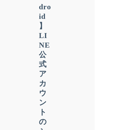
dro
id
】
LI
NE
公
式
ア
カ
ウ
ン
ト
の