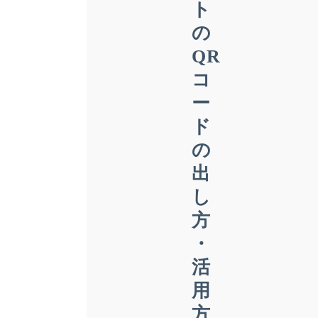
ト
の
QR
コ
ー
ド
の
出
し
方
・
活
用
方