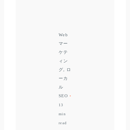
Web
マー
ケテ
ィン
グ
ロ
ーカ
ル
SEO
13
min
read