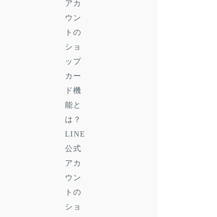
アカ
ウン
トの
ショ
ップ
カー
ド機
能と
は？
LINE
公式
アカ
ウン
トの
ショ