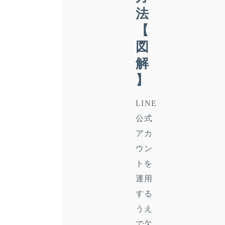
法
【
図
解
】
LINE
公式
アカ
ウン
トを
運用
する
うえ
で欠