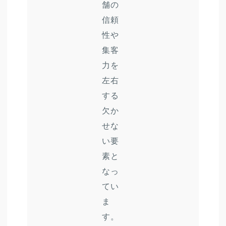
舗の
信頼
性や
集客
力を
左右
する
欠か
せな
い要
素と
なっ
てい
ま
す。