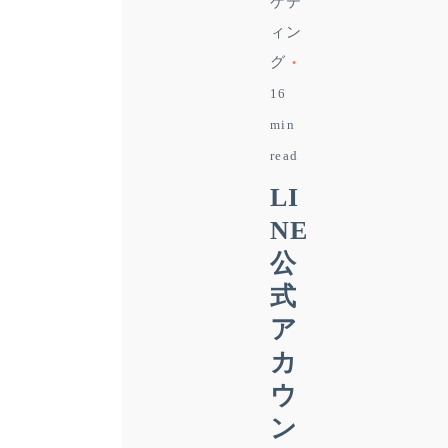
ケテ
ィン
グ
16
min
read
LI
NE
公
式
ア
カ
ウ
ン