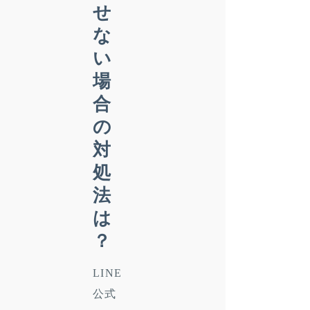
せ
な
い
場
合
の
対
処
法
は
？
LINE
公式