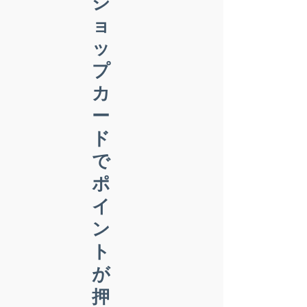
シ
ョ
ッ
プ
カ
ー
ド
で
ポ
イ
ン
ト
が
押