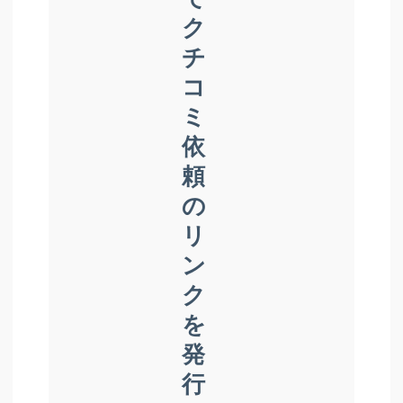
ク
チ
コ
ミ
依
頼
の
リ
ン
ク
を
発
行