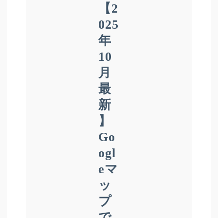
【2
025
年
10
月
最
新
】
Go
ogl
eマ
ッ
プ
で