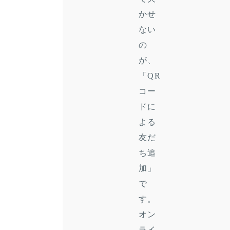
かせ
ない
の
が、
「QR
コー
ドに
よる
友だ
ち追
加」
で
す。
オン
ライ