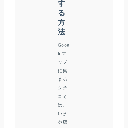
す
る
方
法
Goog
leマ
ップ
に集
まる
クチ
コミ
は、
いま
や店