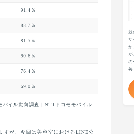
91.4％
88.7％
競
サ
81.5％
か
が
80.6％
の
善
76.4％
69.0％
けモバイル動向調査｜NTTドコモモバイル
ますが、今回は美容室におけるLINE公