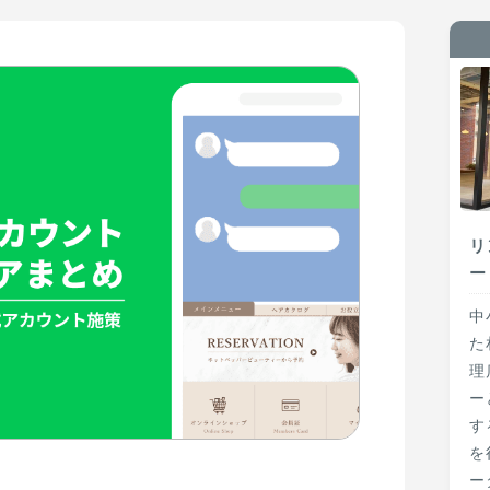
リ
ー
中
た
理
ー
す
を
ー