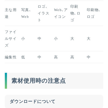
ロゴ､
印刷
主な用
写真､
Web､ア
印刷物､
イラス
物､ロ
途
Web
イコン
ロゴ
ト
ゴ
ファイ
ルサイ
小
中
小
大
大
ズ
編集性
低
中
高
高
中
素材使用時の注意点
ダウンロードについて