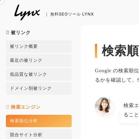
Skip
to
content
被リンク
被リンク概要
検索
最近の被リンク
Google の
低品質な被リンク
るかを確認して、
ドメイン別被リンク
検索
検索エンジン
るこ
検索順位分析
競合サイト分析