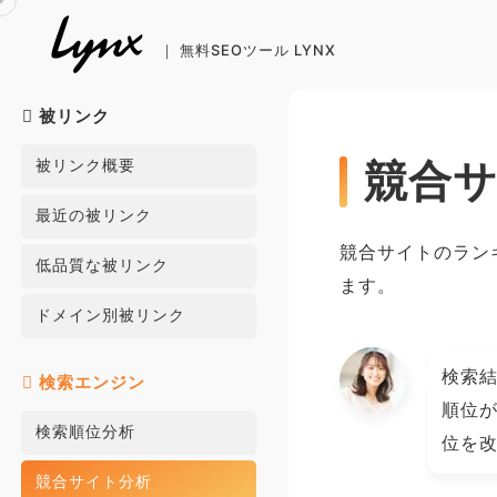
Skip
to
content
被リンク
被リンク概要
競合
最近の被リンク
競合サイトのラン
低品質な被リンク
ます。
ドメイン別被リンク
検索
検索エンジン
順位
検索順位分析
位を
競合サイト分析