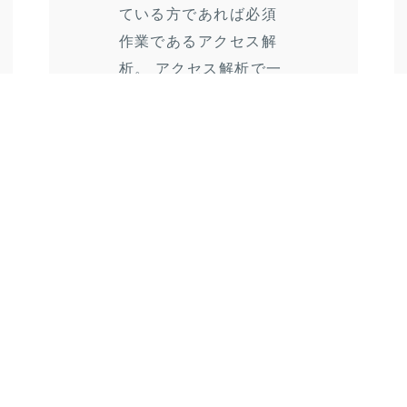
ている方であれば必須
作業であるアクセス解
析。 アクセス解析で一
番メジャーなのものは
Google アナリティクス
ですが...
Prev
1
2
3