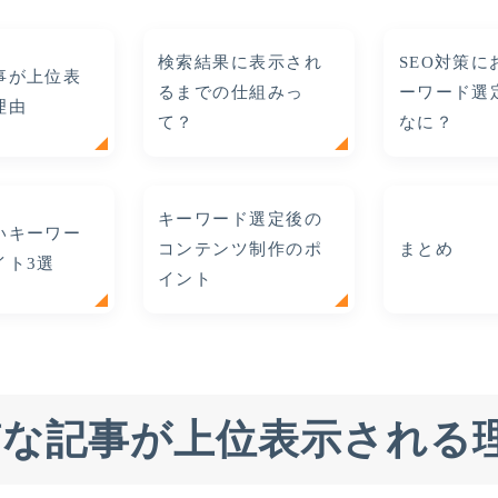
検索結果に表示され
SEO対策
事が上位表
るまでの仕組みっ
ーワード選
理由
て？
なに？
キーワード選定後の
いキーワー
コンテンツ制作のポ
まとめ
イト3選
イント
質な記事が上位表示される