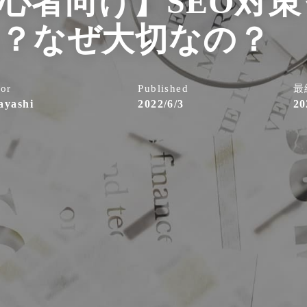
心者向け】SEO対
？なぜ大切なの？
or
Published
最
ayashi
2022/6/3
20