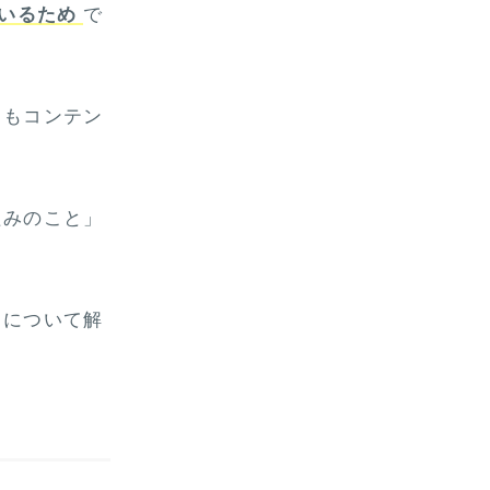
ているため
で
りもコンテン
組みのこと」
さについて解