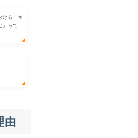
における「キ
定」って
理由