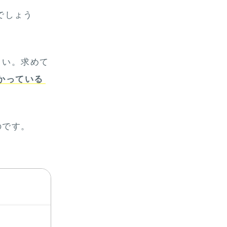
でしょう
さい。求めて
かっている
のです。