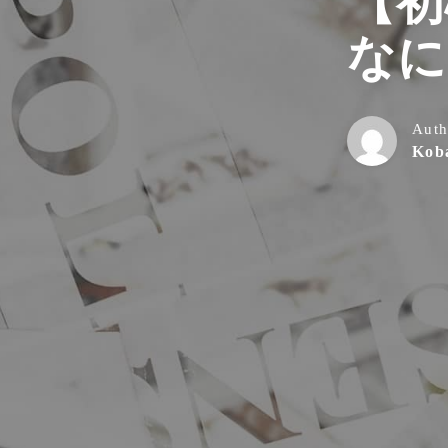
【初
なに
Auth
Kob