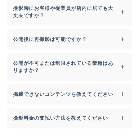
Google アカウントの作成
と
Google ビジネスプ
数などで変わるため、お打ち合わせ時にご案内し
スカウントも行っておりますので、お気軽にご相
撮影時にお客様や従業員が店内に居ても大
ロフィール
（旧： Google マイビジネス）への登
ております。
丈夫ですか？
談ください。
録(無料)が必要です。
撮影当日は、人の目線の高さからパノラマ撮影を
お客さまや店舗スタッフの方が施設内にいる場合
行いますので、写真に写したくない箇所がござい
公開後に再撮影は可能ですか？
でも撮影は可能ですが、撮影編集時間と仕上がり
ましたら移動または目隠しをお願いいたします。
の観点から、店舗に人が居ない（少ない）時間帯
併せて、個人情報等が含まれる書類や掲示物等に
可能です。ただし、再撮影料金が発生しますので
の撮影を推奨しております。
公開が不可または制限されている業種はあ
つきましても、写り込まないようご協力をお願い
営業担当までお問い合わせください。
店舗スタッフやお客さまが写り込む場合につきま
りますか？
いたします。
しては、原則顔にぼかし処理をさせていただきま
す。肖像権使用同意書をご提出いただける場合は
下記の業種・施設に該当する場合は公開できませ
掲載できないコンテンツを教えてください
ぼかしを入れずに公開いただけます。
ん。
アパート
弊社の Google ストリートビュー関連サービスは
住宅
撮影料金の支払い方法を教えてください
Google の各ポリシーに従い提供されます。
メンタルヘルスクリニック
以下の項目に該当する画像は掲載できません。
中絶クリニック
撮影料金のお支払いには、銀行振込、現金、クレ