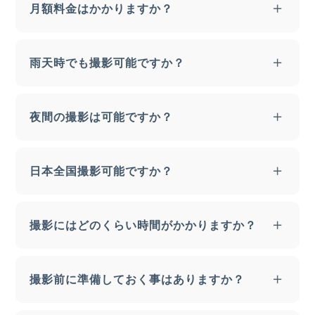
撮影した写真を繋ぎ合わせて360°パノラマ写真を
たフォトグラファーが撮影を行っています。
360°ツアーの公開は上位表示に有効であると考え
月額料金はかかりますか？
作成し、Google による審査後に公開となりま
弊社は Google から認定を受け、以下の活動が公
られています。ただし、確実に表示順位が上がる
す。撮影枚数により変動しますが、目安としては
式に認められています。
というものではありませんのでご留意ください。
弊社の場合、初回の撮影料金のみで月々のランニ
撮影から7～14日程度で公開可能です。
Googleストリートビューのブランディング要
雨天時でも撮影可能ですか？
ングコストは一切かかりません。また、新電力サ
素の表示および使用
ービス・光回線サービス等の抱き合わせ販売も一
Googleストリートビュー認定バッジの表示お
雨天時の屋外撮影はいたしかねます。小雨程度で
切いたしませんのでご安心ください。
夜間の撮影は可能ですか？
よび使用
あれば可能ですが、天候により日程を変更する場
プロフェッショナルが撮影する360°写真をビ
合があります。
ジネスサービスとして提供
ご希望の時間帯に撮影可能です。お打ち合わせ時
日本全国撮影可能ですか？
にご相談ください。
日本全国対応しています。北海道札幌市および近
撮影にはどのくらい時間がかかりますか？
郊、東京都、神奈川県、埼玉県、千葉県、和歌山
県、大阪府、奈良県、滋賀県、京都府、兵庫県以
撮影時間の目安としては、一般的なコンビニエン
外の場合は、撮影料金のほか往復の交通費・宿泊
撮影前に準備しておく事はありますか？
スストア程度の広さで 60 分前後となります。実
費が必要となる場合がございます。大型施設や複
際の撮影時間はお店の造りや規模、撮影ポイント
数拠点の場合など、撮影枚数が多い場合にはディ