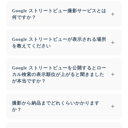
Google ストリートビュー撮影サービスとは
何ですか？
Googleストリートビューでは、世界の様子をあ
Google ストリートビューが表示される場所
りのままに伝えることを重視しており、Google
を教えてください
は世界中の組織と協力して、次のような施設の見
応えのあるストリートビューコンテンツを公開し
Google マップに投稿されたコンテンツはすべ
ています。
Google ストリートビューを公開するとロー
て、写真が撮影された場所の情報を含めて一般に
カル検索の表示順位が上がると聞きました
自然の景観・歴史的ランドマーク・大学のキャン
公開されます。Google マップで承認された画像
が本当ですか？
パス・国立公園・モニュメント・スポーツ施設・
は、Google の地図関連サービスを利用するすべ
美術館・空港や乗換駅・その他…
てのユーザーに公開されます。
地理、観光、歴史、文化上重要な意味を持つ施設
Google のアルゴリズムの詳細は非公開となって
撮影から納品までどれくらいかかります
公開されたコンテンツは、Google の埋め込みウ
については Google のチームが撮影を行ってお
いるため断言はできませんが、最新かつ完全な
か？
ィジェットや Google Maps APIを使った第三者
り、その他の一般的な施設は、一部のユーザーと
Google ビジネスプロフィールが、ローカルパッ
のサイトにも表示される可能性があります。
Google にプロフェッショナルであると認められ
ク上位表示の要因の一つとなるため、高品質な