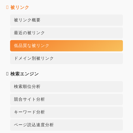
で検出されている被リンクが本ツールでは検出さ
を増やすことで、自社のウェブサイトの価値をさ
被リンクチェッカーで悪質なスパムリンクを見つ
被リンク
れない場合があります。
らに高めることができます。
けた場合は、Google の
リンク否認ツール
を使用
被リンク概要
して、当該リンクを否認することができます。
最近の被リンク
低品質な被リンク
ドメイン別被リンク
検索エンジン
検索順位分析
競合サイト分析
キーワード分析
ページ読込速度分析