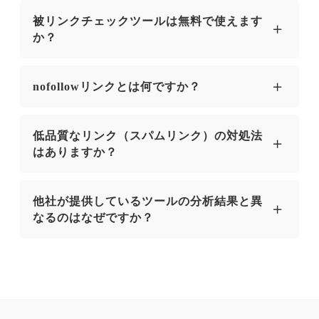
被リンクチェックツールは無料で使えます
か？
はい、無料でご使用いただけます。
nofollowリンクとは何ですか？
nofollowとは、特定のリンク先をクロールしない
低品質なリンク（スパムリンク）の対処法
よう検索エンジンに伝える属性です。
はありますか？
nofollowを付与しない通常のリンクはリンク元ペ
ージの評価をリンク先ページに渡す効果がありま
機械的に生成されたリンク集やコピーコンテンツ
他社が提供しているツールの分析結果と異
すが、nofollow属性を付与することでリンク先の
など、低品質なウェブサイトから向けられたリン
なるのはなぜですか？
ページに評価を渡さないよう検索エンジンのクロ
クは「スパムリンク」と呼ばれています。
ーラーに意思表示ができます。
低品質なウェブサイトからの被リンクが増えるこ
本ツールと他社提供ツールのデータソースが異な
検索エンジンのクローラーは付与された属性をヒ
とで自社のウェブサイトの評価が下がり、検索結
るためです。
ントにリンク先ページの評価を行うことから、良
果での上位表示が難しくなったり、検索エンジン
データベースの更新状況によっては、他のツール
質なコンテンツを作成して非nofollowの被リンク
からペナルティを課せられる可能性があります。