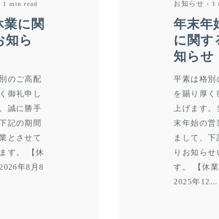
1 min read
お知らせ
1 
休業に関
年末年
お知ら
に関す
知らせ
別のご高配
平素は格別
く御礼申し
を賜り厚く
。誠に勝手
上げます。
下記の期間
末年始の営
業とさせて
まして、下
ます。 【休
りお知らせ
026年8月8
す。 【休
2025年12...