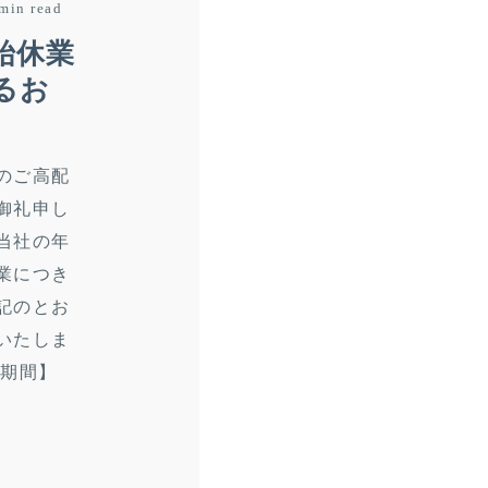
min read
始休業
るお
のご高配
御礼申し
当社の年
業につき
記のとお
いたしま
業期間】